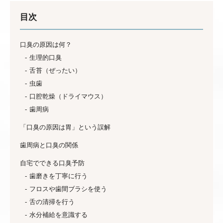
目次
口臭の原因は何？
生理的口臭
舌苔（ぜったい）
虫歯
口腔乾燥（ドライマウス）
歯周病
「口臭の原因は胃」という誤解
歯周病と口臭の関係
自宅でできる口臭予防
歯磨きを丁寧に行う
フロスや歯間ブラシを使う
舌の清掃を行う
水分補給を意識する