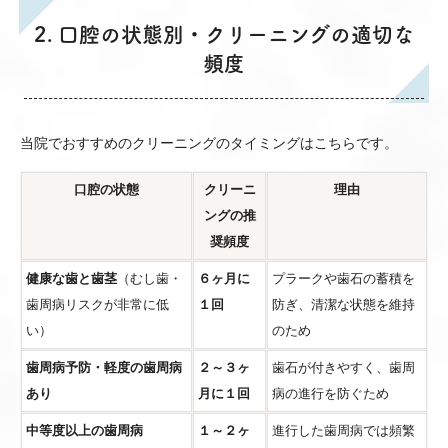
2. 口腔の状態別・クリーニングの適切な
頻度
当院でおすすめのクリーニングのタイミングはこちらです。
口腔の状態
クリーニ
理由
ングの推
奨頻度
健康な歯と歯茎
（むし歯・
６ヶ月に
プラークや歯石の蓄積を
歯周病リスクが非常に低
１回
防ぎ、清潔な状態を維持
い）
のため
歯周病予防・軽度の歯周病
２～３ヶ
歯石が付きやすく、歯周
あり
月に１回
病の進行を防ぐため
中等度以上の歯周病
１～２ヶ
進行した歯周病では頻繁