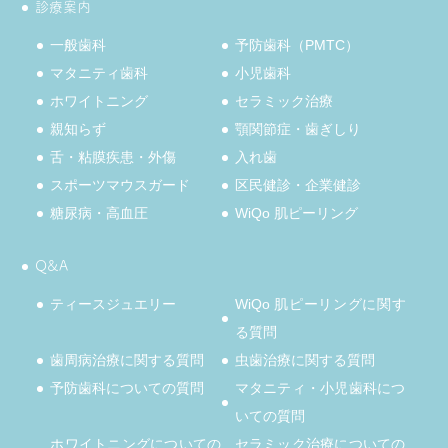
診療案内
一般歯科
予防歯科（PMTC）
マタニティ歯科
小児歯科
ホワイトニング
セラミック治療
親知らず
顎関節症・歯ぎしり
舌・粘膜疾患・外傷
入れ歯
スポーツマウスガード
区民健診・企業健診
糖尿病・高血圧
WiQo 肌ピーリング
Q&A
ティースジュエリー
WiQo 肌ピーリングに関す
る質問
歯周病治療に関する質問
虫歯治療に関する質問
予防歯科についての質問
マタニティ・小児歯科につ
いての質問
ホワイトニングについての
セラミック治療についての