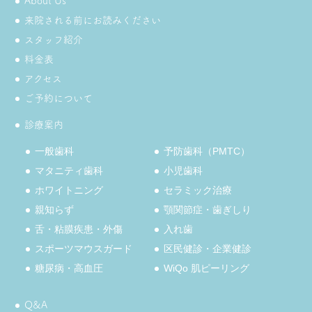
About Us
来院される前にお読みください
スタッフ紹介
料金表
アクセス
ご予約について
診療案内
一般歯科
予防歯科（PMTC）
マタニティ歯科
小児歯科
ホワイトニング
セラミック治療
親知らず
顎関節症・歯ぎしり
舌・粘膜疾患・外傷
入れ歯
スポーツマウスガード
区民健診・企業健診
糖尿病・高血圧
WiQo 肌ピーリング
Q&A