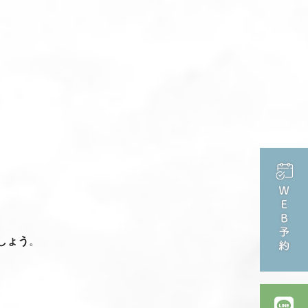
しょう
。