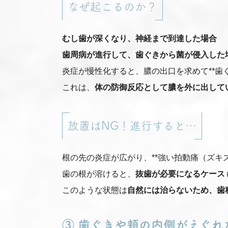
なぜ起こるのか？
むし歯が深くなり、神経まで到達した場合
歯周病が進行して、歯ぐきから菌が侵入した
炎症が慢性化すると、膿の出口を求めて**歯
これは、
体の防御反応として膿を外に出して
放置はNG！進行すると…
根の先の炎症が広がり、**強い拍動痛（ズキ
歯の根が溶けると、
抜歯が必要になるケース
このような状態は
自然には治らないため、歯
③ 歯ぐきや頬の内側がえぐ