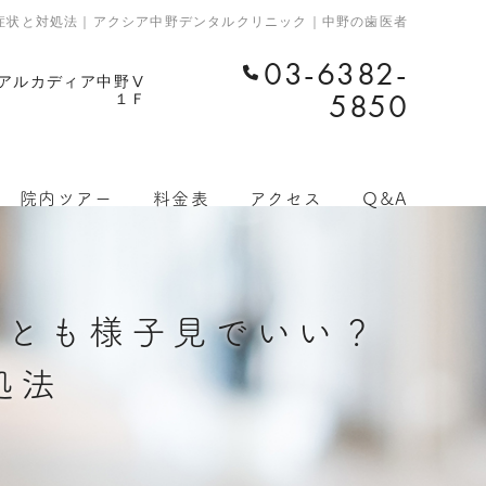
症状と対処法｜アクシア中野デンタルクリニック｜中野の歯医者
03-6382-
 アルカディア中野Ⅴ
5850
１Ｆ
院内ツアー
料金表
アクセス
Q&A
れとも様子見でいい？
処法