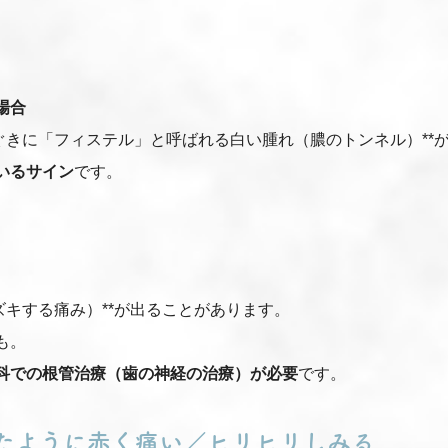
場合
ぐきに「フィステル」と呼ばれる白い腫れ（膿のトンネル）**
いるサイン
です。
ズキする痛み）**が出ることがあります。
も。
科での根管治療（歯の神経の治療）が必要
です。
れたように赤く痛い／ヒリヒリしみる